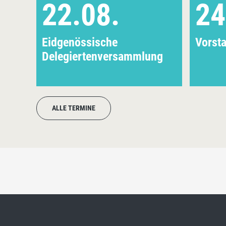
22.08.
24
Eidgenössische
Vorst
Delegiertenversammlung
ALLE TERMINE