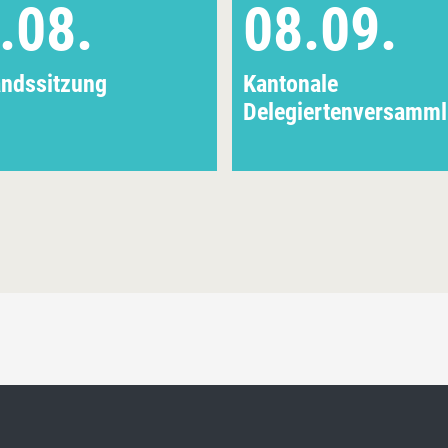
.08.
08.09.
andssitzung
Kantonale
Delegiertenversamm